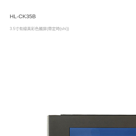
HL-CK35B
3.5寸有線真彩色觸屏(帶定時(shí))