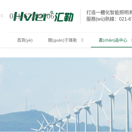
婷婷丁香五月天婷婷_快看黄色三级片中文
打造一體化智能照明系統
021-67299706
服務(wù)熱線：021-67
hvler@qq.com
首頁(yè)
關(guān)于匯勒
產(chǎn)品中心