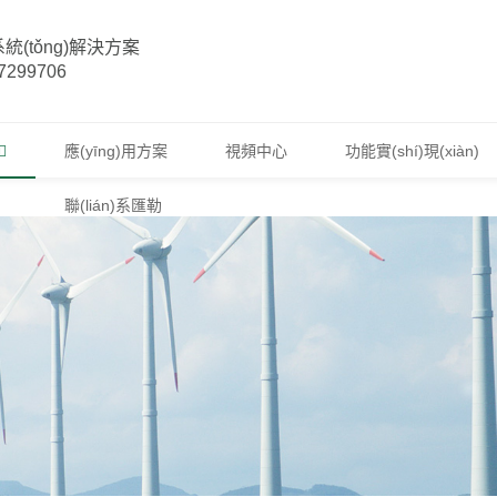
版国产_一级特黄牲交大片免费_97碰在线
(tǒng)解決方案
299706
應(yīng)用方案
視頻中心
功能實(shí)現(xiàn)
聯(lián)系匯勒