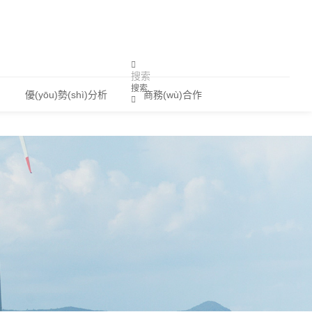
看片免费视频
搜索
優(yōu)勢(shì)分析
商務(wù)合作