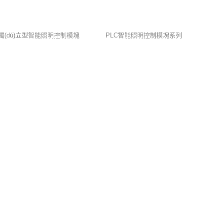
獨(dú)立型智能照明控制模塊
PLC智能照明控制模塊系列